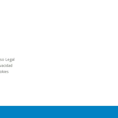
iso Legal
ivacidad
okies