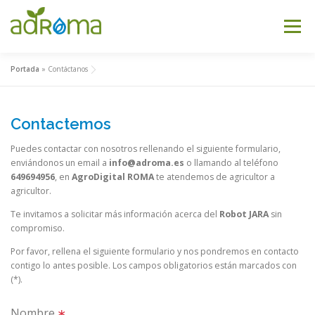
Saltar al contenido
Menú
Portada
»
Contáctanos
AGRODIGITAL ROMA
QUIÉNES SOMOS
Contactemos
ROBOT JARA
I+D
CONTÁCTANOS
Puedes contactar con nosotros rellenando el siguiente formulario,
enviándonos un email a
info@adroma.es
o llamando al teléfono
649694956
, en
AgroDigital ROMA
te atendemos de agricultor a
agricultor.
Te invitamos a solicitar más información acerca del
Robot JARA
sin
compromiso.
Por favor, rellena el siguiente formulario y nos pondremos en contacto
contigo lo antes posible. Los campos obligatorios están marcados con
(*).
Nombre
∗